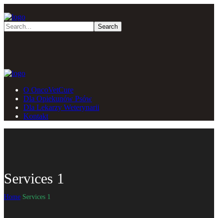
O OncoVetCure
Dla Opiekunów Psów
Dla Lekarzy Weterynarii
Kontakt
Services 1
Home
Services 1