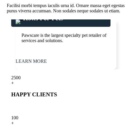
Facilisi morbi tempus iaculis urna id. Ornare massa eget egestas
purus viverra accumsan. Non sodales neque sodales ut etiam.
Hotel For Pets
Pawscare is the largest specialty pet retailer of
services and solutions.
LE
LEARN MORE
250
0
+
HAPPY CLIENTS
10
0
+